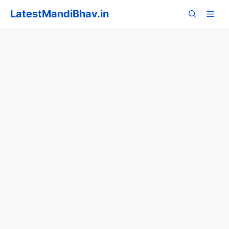
Skip
LatestMandiBhav.in
to
content