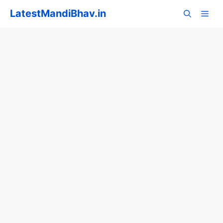
Skip
LatestMandiBhav.in
to
content