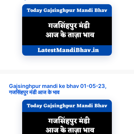
Gajsinghpur mandi ke bhav 01-05-23,
गजसिंहपुर मंडी आज के भाव