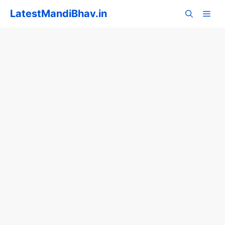
Skip
LatestMandiBhav.in
to
content