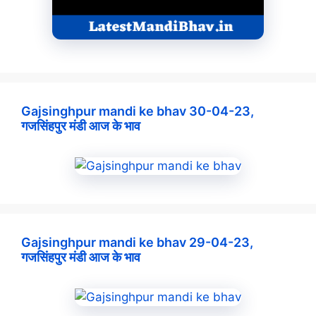
Gajsinghpur mandi ke bhav 30-04-23,
गजसिंहपुर मंडी आज के भाव
Gajsinghpur mandi ke bhav 29-04-23,
गजसिंहपुर मंडी आज के भाव