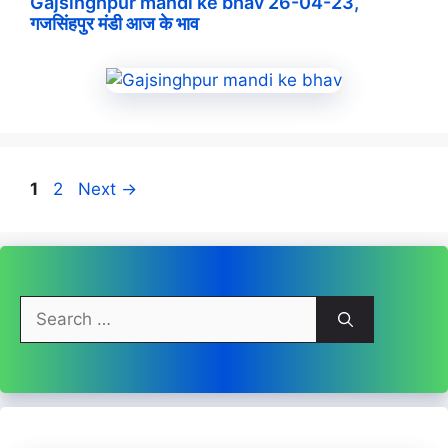
Gajsinghpur mandi ke bhav 26-04-23,
गजसिंहपुर मंडी आज के भाव
Page
Page
1
2
Next
→
Search
for: