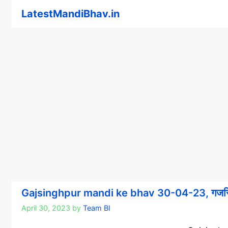
Skip
LatestMandiBhav.in
to
content
Gajsinghpur mandi ke bhav 30-04-23, गजसिंहप
April 30, 2023
by
Team BI