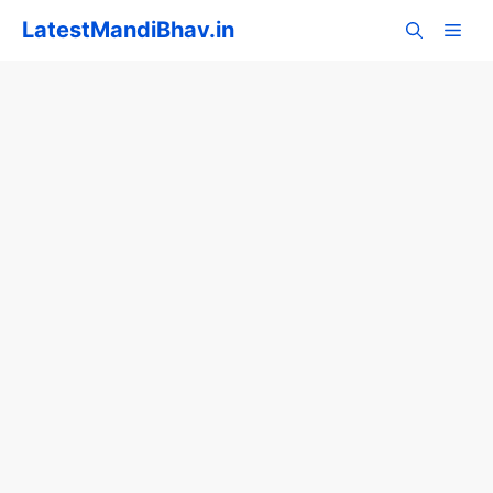
Skip
LatestMandiBhav.in
to
content