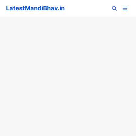
Skip
LatestMandiBhav.in
to
content