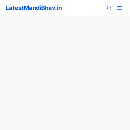
Skip
LatestMandiBhav.in
to
content