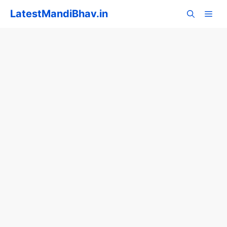
Skip
LatestMandiBhav.in
to
content