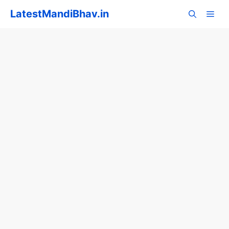
Skip
LatestMandiBhav.in
to
content