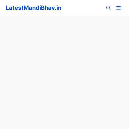
Skip
LatestMandiBhav.in
to
content