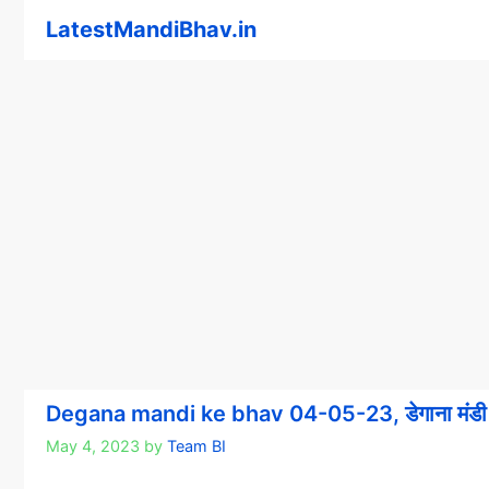
Skip
LatestMandiBhav.in
to
content
Degana mandi ke bhav 04-05-23, डेगाना मंडी
May 4, 2023
by
Team BI