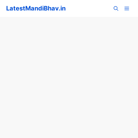
Skip
LatestMandiBhav.in
to
content