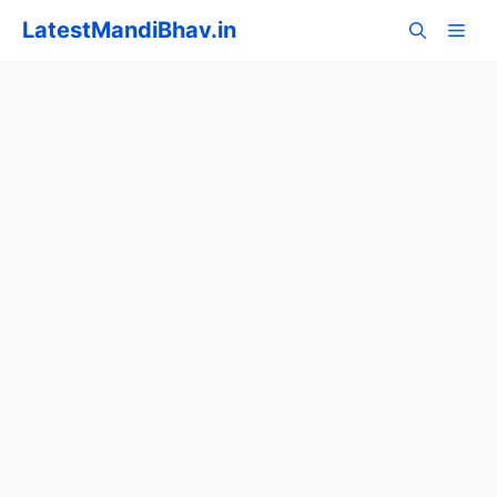
Skip
LatestMandiBhav.in
to
content