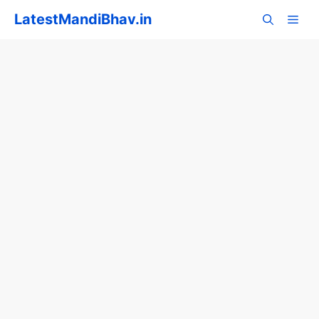
Skip
LatestMandiBhav.in
to
content