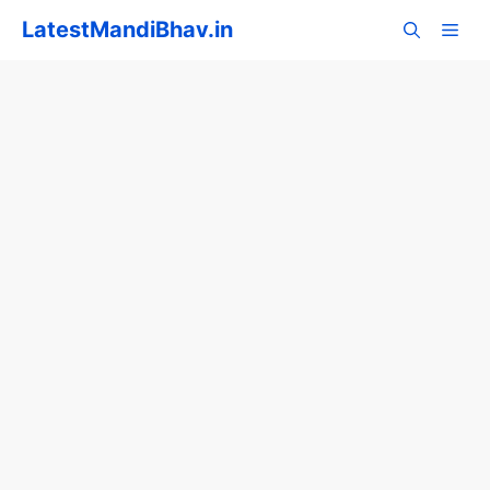
Skip
LatestMandiBhav.in
to
content