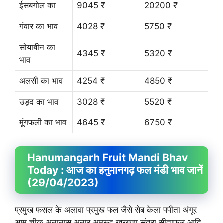
ईसबगोल का
9045 ₹
20200 ₹
गंवार का भाव
4028 ₹
5750 ₹
सोयाबीन का
4345 ₹
5320 ₹
भाव
अलसी का भाव
4254 ₹
4850 ₹
उड़द का भाव
3028 ₹
5520 ₹
मूंगफली का भाव
4645 ₹
6750 ₹
Hanumangarh Fruit
Mandi Bhav
Today : आज का हनुमानगढ़ फल मंडी भाव जानें
(29/04/2023)
प्रमुख फसल के अलावा प्रमुख फल जैसे सेब केला पपीता अंगूर
आम चीकू अनानास अनार अमरूद खरबूजा संतरा सीताफल आदि