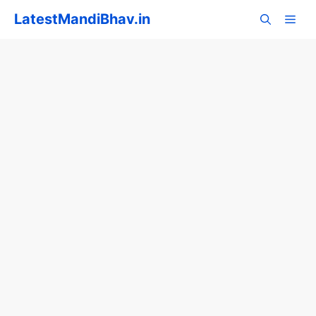
Skip
LatestMandiBhav.in
to
content