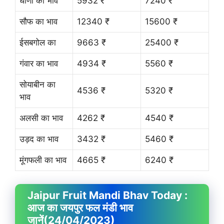
धाणा का भाव
5932 ₹
7240 ₹
सौफ का भाव
12340 ₹
15600 ₹
ईसबगोल का
9663 ₹
25400 ₹
गंवार का भाव
4934 ₹
5560 ₹
सोयाबीन का
4536 ₹
5320 ₹
भाव
अलसी का भाव
4262 ₹
4540 ₹
उड़द का भाव
3432 ₹
5460 ₹
मूंगफली का भाव
4665 ₹
6240 ₹
Jaipur Fruit
Mandi Bhav
Today :
आज का जयपुर फल मंडी भाव
जानें
(24/04/2023)