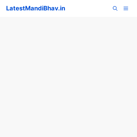
Skip
LatestMandiBhav.in
to
content