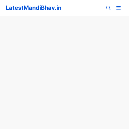
Skip
LatestMandiBhav.in
to
content