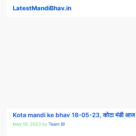
Skip
LatestMandiBhav.in
to
content
Kota mandi ke bhav 18-05-23, कोटा मंडी आज 
May 18, 2023
by
Team BI