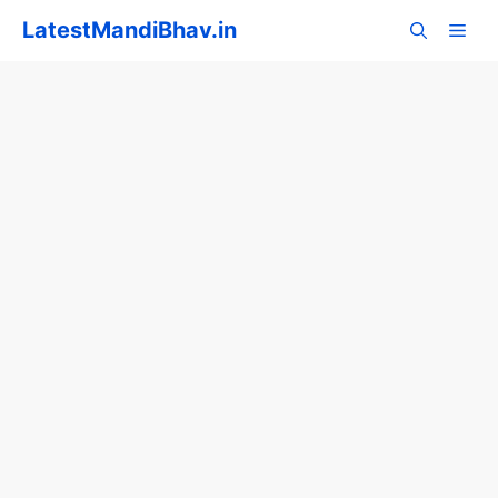
Skip
LatestMandiBhav.in
to
content