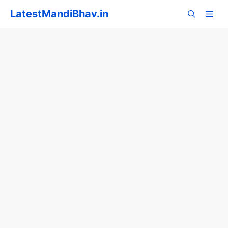
Skip
LatestMandiBhav.in
to
content