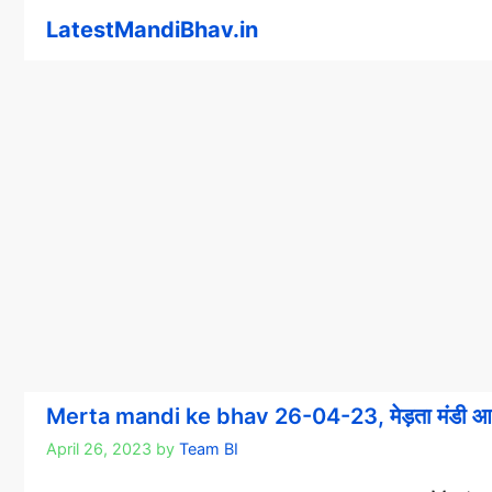
Skip
LatestMandiBhav.in
to
content
Merta mandi ke bhav 26-04-23, मेड़ता मंडी आ
April 26, 2023
by
Team BI