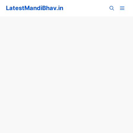
Skip
LatestMandiBhav.in
to
content