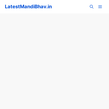
Skip
LatestMandiBhav.in
to
content