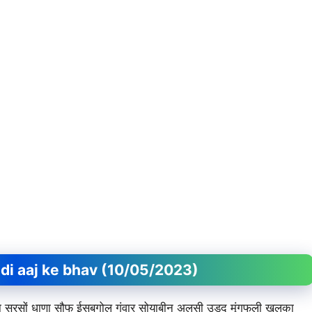
।
 Mandi aaj ke bhav (10/05/2023)
र जीरा सरसों धाणा सौफ ईसबगोल गंवार सोयाबीन अलसी उड़द मूंगफली खलका