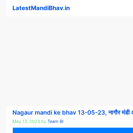
Skip
LatestMandiBhav.in
to
content
Nagaur mandi ke bhav 13-05-23, नागौर मंडी 
May 13, 2023
by
Team BI