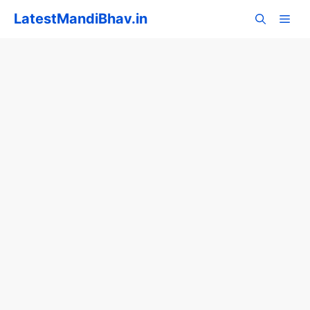
Skip
LatestMandiBhav.in
to
content