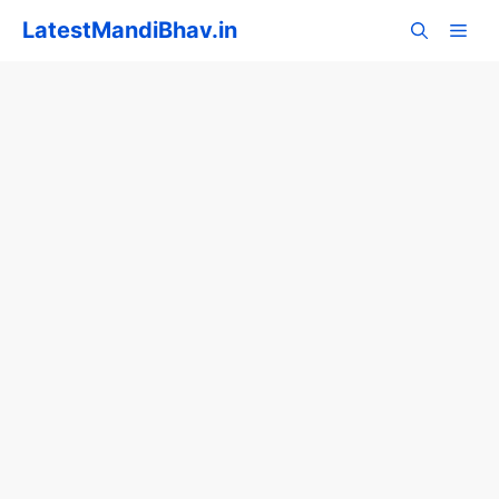
Skip
LatestMandiBhav.in
to
content