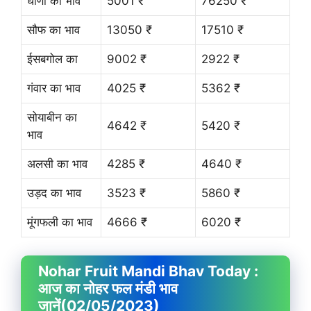
धाणा का भाव
5001 ₹
76250 ₹
सौफ का भाव
13050 ₹
17510 ₹
ईसबगोल का
9002 ₹
2922 ₹
गंवार का भाव
4025 ₹
5362 ₹
सोयाबीन का
4642 ₹
5420 ₹
भाव
अलसी का भाव
4285 ₹
4640 ₹
उड़द का भाव
3523 ₹
5860 ₹
मूंगफली का भाव
4666 ₹
6020 ₹
Nohar Fruit
Mandi Bhav
Today :
आज का नोहर फल मंडी भाव
जानें
(02/05/2023)