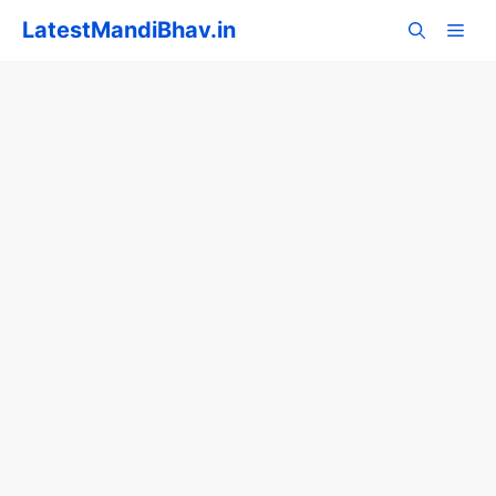
Skip
LatestMandiBhav.in
to
content