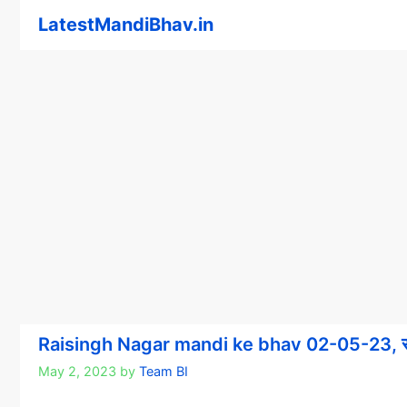
Skip
LatestMandiBhav.in
to
content
Raisingh Nagar mandi ke bhav 02-05-23, रायस
May 2, 2023
by
Team BI