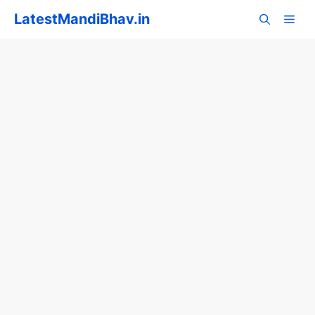
Skip
LatestMandiBhav.in
to
content