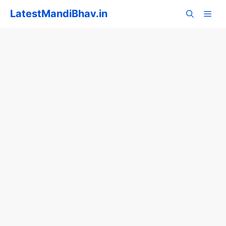
Skip
LatestMandiBhav.in
to
content