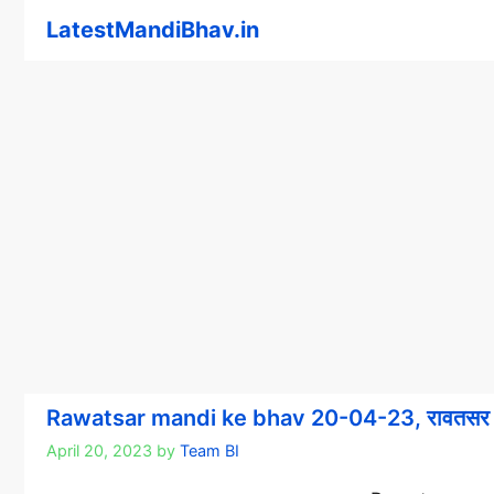
Skip
LatestMandiBhav.in
to
content
Rawatsar mandi ke bhav 20-04-23, रावतसर म
April 20, 2023
by
Team BI