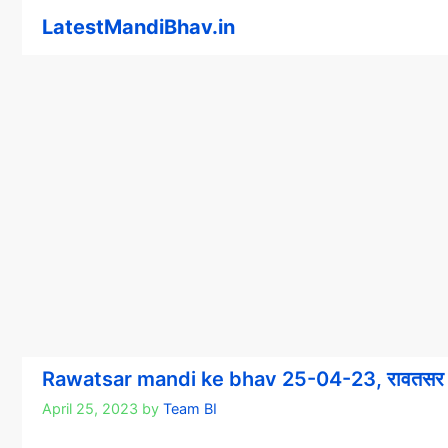
Skip
LatestMandiBhav.in
to
content
Rawatsar mandi ke bhav 25-04-23, रावतसर म
April 25, 2023
by
Team BI