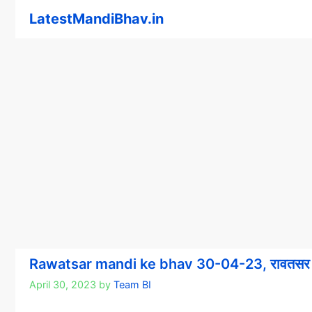
Skip
LatestMandiBhav.in
to
content
Rawatsar mandi ke bhav 30-04-23, रावतसर म
April 30, 2023
by
Team BI