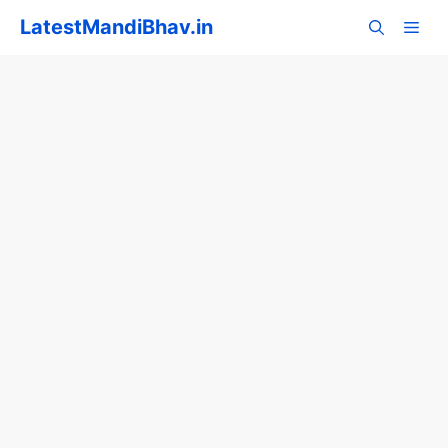
Skip
LatestMandiBhav.in
to
content