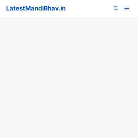
Skip
LatestMandiBhav.in
to
content