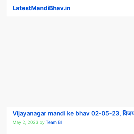
Skip
LatestMandiBhav.in
to
content
Vijayanagar mandi ke bhav 02-05-23, विजयनग
May 2, 2023
by
Team BI