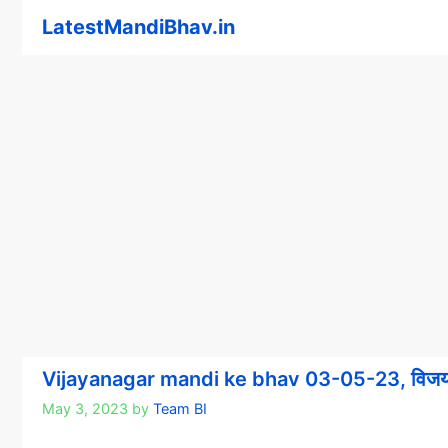
Skip
LatestMandiBhav.in
to
content
Vijayanagar mandi ke bhav 03-05-23, विजयनग
May 3, 2023
by
Team BI