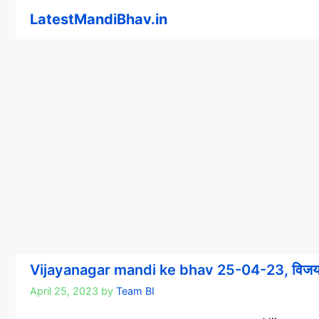
Skip
LatestMandiBhav.in
to
content
Vijayanagar mandi ke bhav 25-04-23, विजयनग
April 25, 2023
by
Team BI